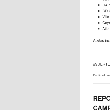
CAP
CD G
Vill
Cayó
Atlet
Atletas in
¡¡SUERTE
Publicado e
REPO
CAMP