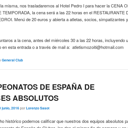
 la misma, nos trasladaremos al Hotel Pedro I para hacer la CENA 
E TEMPORADA, la cena será a las 22 horas en el RESTAURANTE 
ROI. Menú de 20 euros y abierta a atletas, socios, simpatizantes 
ntaros a la cena, antes del miércoles 30 a las 22 horas, incluyendo 
 en esta entrada o a través de mail a: atletismozoiti@hotmail.com
n
General Club
EONATOS DE ESPAÑA DE
ES ABSOLUTOS
0 junio, 2016
por
Lorenzo Sasot
 histórico podemos calificar que nuestros dos equipos absolutos pa
peonato de España de Clubes, los dos el mismo fin de semana y en 