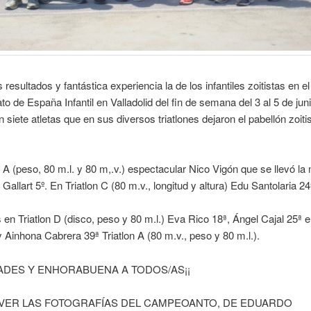
resultados y fantástica experiencia la de los infantiles zoitistas en el
 de España Infantil en Valladolid del fin de semana del 3 al 5 de jun
on siete atletas que en sus diversos triatlones dejaron el pabellón zoit
n A (peso, 80 m.l. y 80 m,.v.) espectacular Nico Vigón que se llevó la
 Gallart 5º. En Triatlon C (80 m.v., longitud y altura) Edu Santolaria 24
 en Triatlon D (disco, peso y 80 m.l.) Eva Rico 18ª, Ángel Cajal 25ª e
 Ainhona Cabrera 39ª Triatlon A (80 m.v., peso y 80 m.l.).
IDADES Y ENHORABUENA A TODOS/AS¡¡
VER LAS FOTOGRAFÍAS DEL CAMPEOANTO, DE EDUARDO