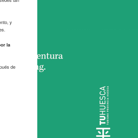
nto, y
es.
or la
spués de