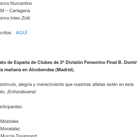
tismo Numantino
M – Cartagena
ismo Intec-Zoiti
scritos:
AQUÍ
o de España de Clubes de 2ª División Femenino Final B. Domi
 la mañana en Alcobendas (Madrid).
stímulo, alegría y merecimiento que nuestras atletas estén en este
o. ¡Enhorabuena!
rticipantes:
 Móstoles
 Moratalaz
 Murcia Tovarsport