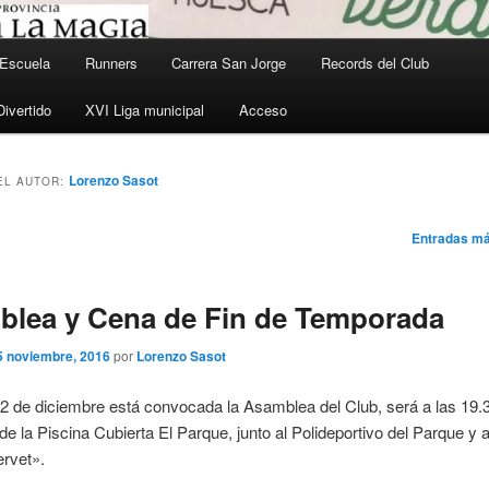
Escuela
Runners
Carrera San Jorge
Records del Club
Divertido
XVI Liga municipal
Acceso
Lorenzo Sasot
EL AUTOR:
ón
Entradas m
lea y Cena de Fin de Temporada
5 noviembre, 2016
por
Lorenzo Sasot
 2 de diciembre está convocada la Asamblea del Club, será a las 19.
 de la Piscina Cubierta El Parque, junto al Polideportivo del Parque y 
ervet».