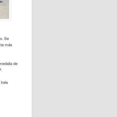
io. Se
ista más
 medalla de
ª.
 Inés