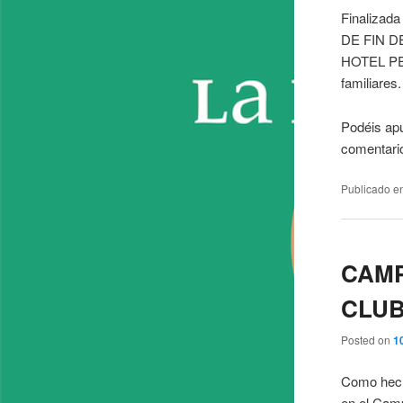
Finalizada
DE FIN D
HOTEL PED
familiares.
Podéis apu
comentario
Publicado e
CAMP
CLUB
Posted on
1
Como hecho
en el Cam