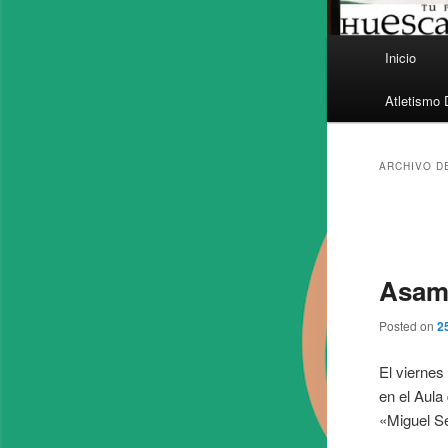
Menú
Inicio
principal
Atletismo 
ARCHIVO D
Navegaci
de
entradas
Asamb
Posted on
2
El viernes
en el Aula
«Miguel S