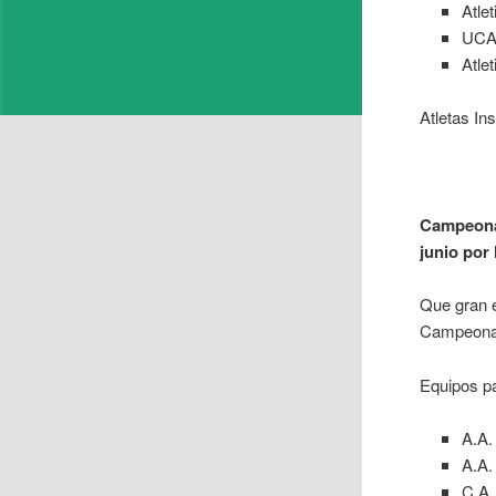
Atle
UCA
Atlet
Atletas In
Campeonat
junio por
Que gran e
Campeonat
Equipos pa
A.A.
A.A.
C.A.