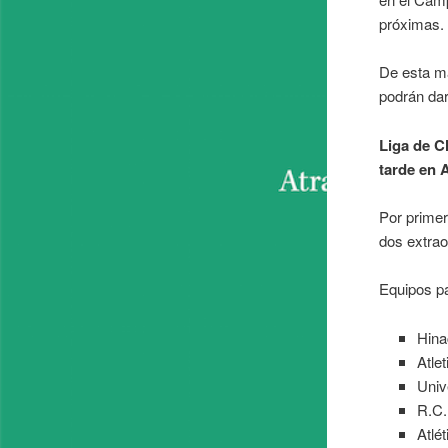
próximas.
De esta m
podrán dar
Liga de C
tarde en 
Por primer
dos extrao
Equipos pa
Hin
Atle
Univ
R.C.
Atlé