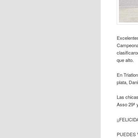
Excelentes 
Campeonato
clasificar
que alto.
En Triatlo
plata, Dani
Las chicas
Asso 29ª y
¡¡FELIC
PUEDES 