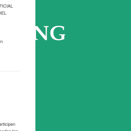
OFICIAL
DEL
y
un
rticipen
sedes tan