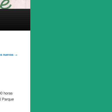
ás nuevas
→
30 horas
al Parque