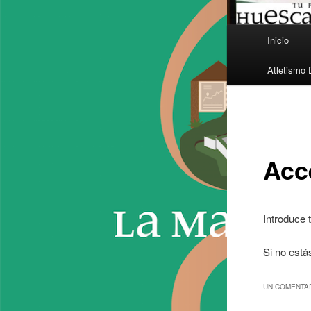
Menú
Inicio
principal
Atletismo 
Acc
Introduce 
Si no está
UN COMENTAR