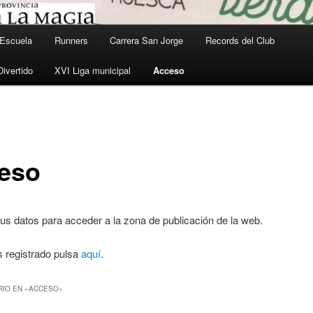
Escuela
Runners
Carrera San Jorge
Records del Club
Divertido
XVI Liga municipal
Acceso
eso
tus datos para acceder a la zona de publicación de la web.
s registrado pulsa
aquí
.
IO EN «
ACCESO
»