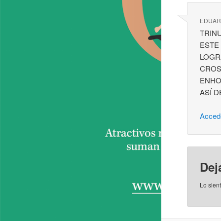
EDUA
TRIN
ESTE
LOGR
CROS
ENHO
ASÍ D
Acced
Dej
Lo sien