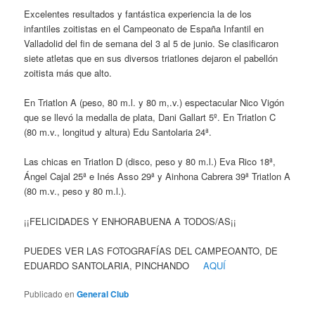
Excelentes resultados y fantástica experiencia la de los
infantiles zoitistas en el Campeonato de España Infantil en
Valladolid del fin de semana del 3 al 5 de junio. Se clasificaron
siete atletas que en sus diversos triatlones dejaron el pabellón
zoitista más que alto.
En Triatlon A (peso, 80 m.l. y 80 m,.v.) espectacular Nico Vigón
que se llevó la medalla de plata, Dani Gallart 5º. En Triatlon C
(80 m.v., longitud y altura) Edu Santolaria 24ª.
Las chicas en Triatlon D (disco, peso y 80 m.l.) Eva Rico 18ª,
Ángel Cajal 25ª e Inés Asso 29ª y Ainhona Cabrera 39ª Triatlon A
(80 m.v., peso y 80 m.l.).
¡¡FELICIDADES Y ENHORABUENA A TODOS/AS¡¡
PUEDES VER LAS FOTOGRAFÍAS DEL CAMPEOANTO, DE
EDUARDO SANTOLARIA, PINCHANDO
AQUÍ
Publicado en
General Club