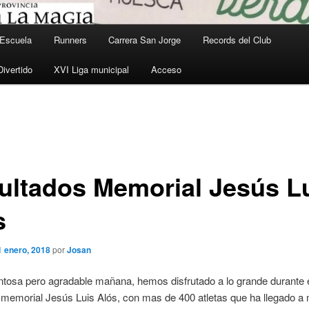
Escuela
Runners
Carrera San Jorge
Records del Club
Divertido
XVI Liga municipal
Acceso
ón
ultados Memorial Jesús L
s
1 enero, 2018
por
Josan
ntosa pero agradable mañana, hemos disfrutado a lo grande durante 
 memorial Jesús Luis Alós, con mas de 400 atletas que ha llegado a