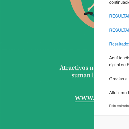
continuaci
RESULT
RESULTA
Resultad
Aquí tenéi
digital de
Gracias a 
Atletismo I
Esta entrad