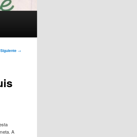
Siguiente
→
uis
esta
 meta. A