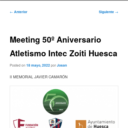
Navegación
←
Anterior
Siguiente
→
de
entradas
Meeting 50º Aniversario
Atletismo Intec Zoiti Huesca
Posted on
18 mayo, 2022
por
Josan
II MEMORIAL JAVIER CAMARÓN