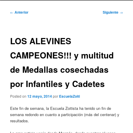
Navegación
←
Anterior
Siguiente
→
de
entradas
LOS ALEVINES
CAMPEONES!!! y multitud
de Medallas cosechadas
por Infantiles y Cadetes
Posted on
12 mayo, 2014
por
EscuelaZoiti
Este fin de semana, la Escuela Zoitista ha tenido un fin de
semana redondo en cuanto a participación (más del centenar) y
resultados.