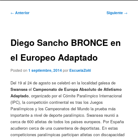
Navegación
←
Anterior
Siguiente
→
de
entradas
Diego Sancho BRONCE en
el Europeo Adaptado
Posted on
1 septiembre, 2014
por
EscuelaZoiti
Del 19 al 24 de agosto se celebró en la localidad galesa de
Swansea
el
Campeonato de Europa Absoluto de Atletismo
Adaptado
, organizado por el Cómite Paralímpico Internacional
(IPC), la competición continental es tras los Juegos
Paralímpicos y los Campeonatos del Mundo la prueba más
importante a nivel de deporte paralímpico. Swansea reunió a
cerca de 600 atletas de todos los paises europeos. Por España
acudieron cerca de una cuarentena de deportistas. En estas
competiciones paralímpicas participan atletas con discapacidad