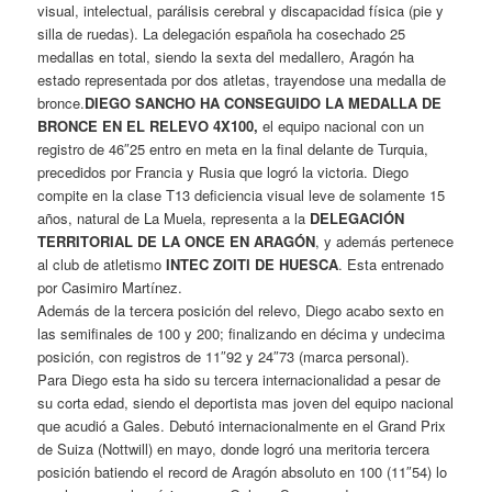
visual, intelectual, parálisis cerebral y discapacidad física (pie y
silla de ruedas). La delegación española ha cosechado 25
medallas en total, siendo la sexta del medallero, Aragón ha
estado representada por dos atletas, trayendose una medalla de
bronce.
DIEGO SANCHO HA CONSEGUIDO LA MEDALLA DE
BRONCE EN EL RELEVO 4X100,
el equipo nacional con un
registro de 46″25 entro en meta en la final delante de Turquia,
precedidos por Francia y Rusia que logró la victoria. Diego
compite en la clase T13 deficiencia visual leve de solamente 15
años, natural de La Muela, representa a la
DELEGACIÓN
TERRITORIAL DE LA ONCE EN ARAGÓN
, y además pertenece
al club de atletismo
INTEC ZOITI DE HUESCA
. Esta entrenado
por Casimiro Martínez.
Además de la tercera posición del relevo, Diego acabo sexto en
las semifinales de 100 y 200; finalizando en décima y undecima
posición, con registros de 11″92 y 24″73 (marca personal).
Para Diego esta ha sido su tercera internacionalidad a pesar de
su corta edad, siendo el deportista mas joven del equipo nacional
que acudió a Gales. Debutó internacionalmente en el Grand Prix
de Suiza (Nottwill) en mayo, donde logró una meritoria tercera
posición batiendo el record de Aragón absoluto en 100 (11″54) lo